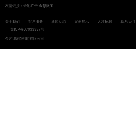
友情链接：
金彩广告
金彩微宝
关于我们
客户服务
新闻动态
案例展示
人才招聘
联系我们
苏ICP备07033337号
金艺印刷(苏州)有限公司